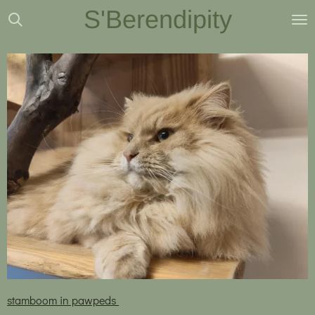
S'Berendipity
Ga
direct
naar
de
hoofdinhoud
stamboom in pawpeds