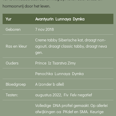
hormoonvrij door het leven.
Yur
Avantyurin Lunnaya Dymka
Geboren
7 nov 2018
Creme tabby Siberische kat, draagt non-
Ras en kleur
agouti, draagt classic tabby, draagt neva
gen.
Ouders
Prince Iz Tsarstva Zimy
Penochka Lunnaya Dymka
Bloedgroep
A (zonder b allel)
Testen:
augustus 2022, Fiv Felv negatief
Volledige DNA profiel gemaakt. Op allerlei
afwijkingen oa PKdef en SMA. Keurige