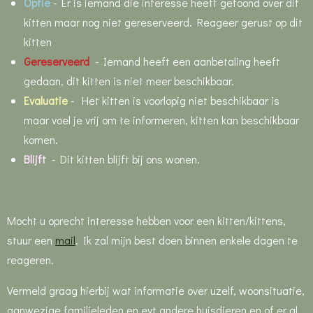
Optie
-
Er is iemand die interesse heeft getoond over dit
kitten maar nog niet gereserveerd. Reageer gerust op dit
kitten
Gereserveerd
- Iemand heeft een aanbetaling heeft
gedaan, dit kitten is niet meer beschikbaar.
Evaluatie
- Het kitten is voorlopig niet beschikbaar is
maar voel je vrij om te informeren, kitten kan beschikbaar
komen.
Blijft
- Dit kitten blijft bij ons wonen.
Mocht u oprecht interesse hebben voor een kitten/kittens,
stuur een
mail
. Ik zal mijn best doen binnen enkele dagen te
reageren.
Vermeld graag hierbij wat informatie over uzelf, woonsituatie,
aanwezige familieleden en evt andere huisdieren en of er al