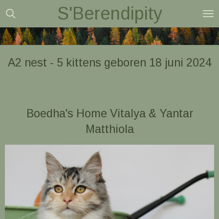
S'Berendipity
Ga
direct
naar
de
A2 nest - 5 kittens geboren 18 juni 2024
hoofdinhoud
Boedha's Home Vitalya & Yantar
Matthiola