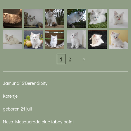
1
2
Jamundí S'Berendipity
Katertje
geboren 21 juli
Neva Masquerade blue tabby point