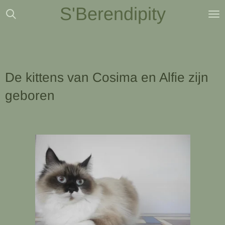
S'Berendipity
Ga
direct
naar
de
hoofdinhoud
De kittens van Cosima en Alfie zijn
geboren