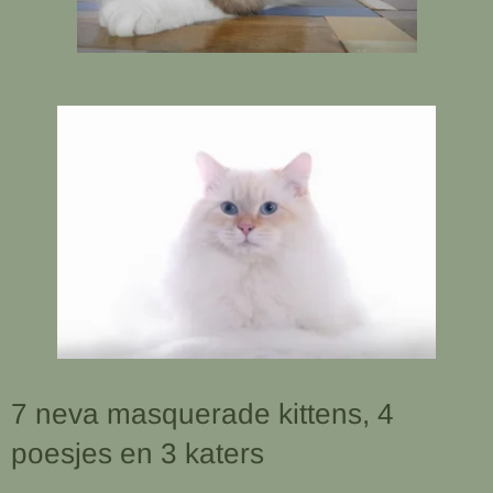
7 neva masquerade kittens, 4
poesjes en 3 katers