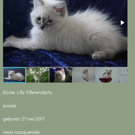
Eloise Lilly S'Berendipity
poesje
geboren 27 mei 2017
neva masquerade