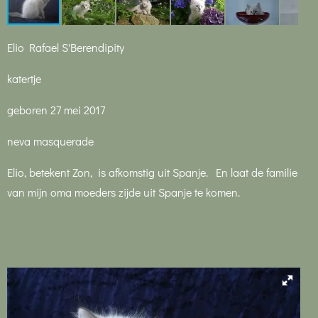
Elio Rafael S'Berendipity
katertje
geboren 27 mei 2017
neva masquerade
Elio, betekent Zon, is afkomstig uit Spanje. En laat de familie
van mijn oma moeders zijde uit Spanje te komen.