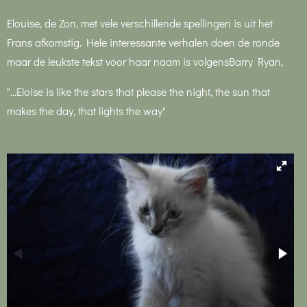
Elouise, de Zon, met vele verschillende spellingen is uit het
Frans afkomstig. Hele interessante verhalen doen de ronde
maar de leukste tekst voor haar naam is volgensBarry Ryan,
"...Eloise is like the stars that please the night, the sun that
makes the day, that lights the way"