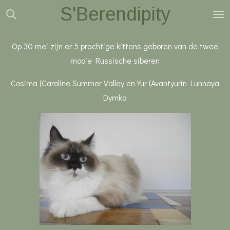
S'Berendipity
Ga
direct
naar
Op 30 mei zijn er 5 prachtige kittens geboren van de twee
de
mooie Russische siberen
hoofdinhoud
Cosima (Caroline Summer Valley en Yur (Avantyurin Lunnaya
Dymka