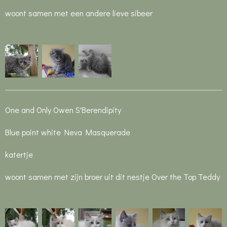
woont samen met een andere lieve sibeer
One and Only Owen S'Berendipity
Blue point white Neva Masquerade
katertje
woont samen met zijn broer uit dit nestje Over the Top Teddy