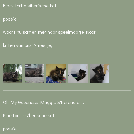
Black tortie siberische kat
poesje
woont nu samen met haar speelmaatje Noori
kitten van ons N nestje,
Oh My Goodness Maggie S'Berendipity
Blue tortie siberische kat
poesje