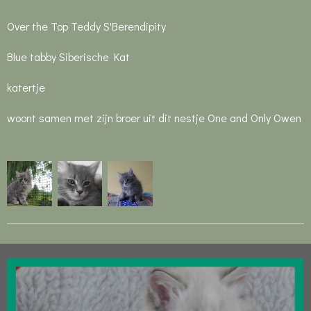
Over the Top Teddy S'Berendipity
Blue tabby Siberische Kat
katertje
woont samen met zijn broer uit dit nestje One and Only Owen