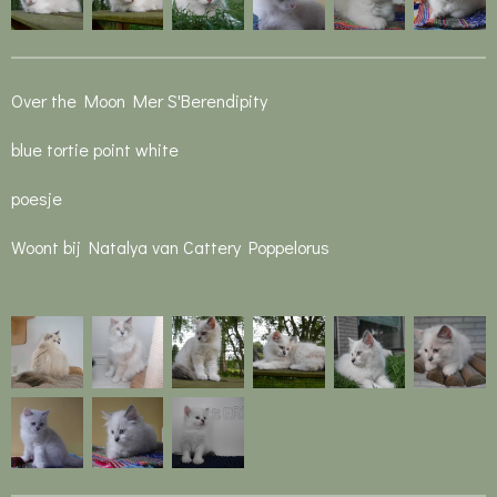
Over the Moon Mer S'Berendipity
blue tortie point white
poesje
Woont bij Natalya van Cattery Poppelorus