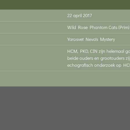
22 april 2017
Wild Rose Phantom Cats (Prim)
Yarosvet Neva's Mystery
HCM, PKD, CIN zijn helemaal go
beide ouders en grootouders zij
echografisch onderzoek op H