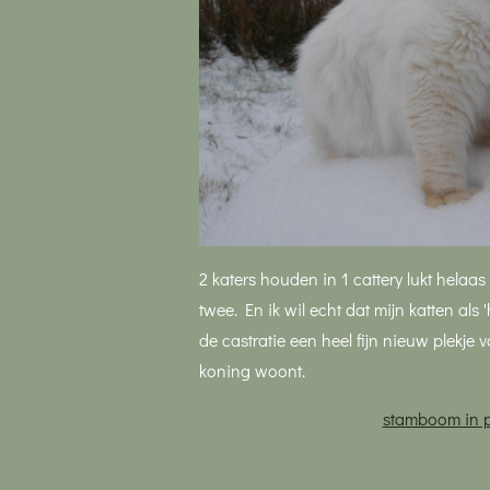
2 katers houden in 1 cattery lukt helaa
twee. En ik wil echt dat mijn katten als
de castratie een heel fijn nieuw plekje 
koning woont.
stamboom in 