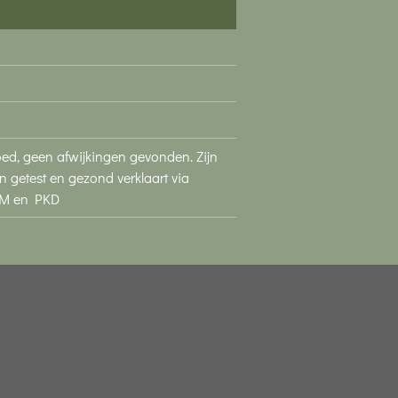
ed, geen afwijkingen gevonden. Zijn
n getest en gezond verklaart via
CM en PKD