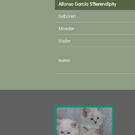
Alfonso Garcia S'Berendipity
Geboren
Moeder
Vader
testen