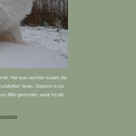
s niet. Het was vechten tussen die
 'huiskatten' leven. Daarom is na
voor Alfie gevonden, waar hij als
pawpeds