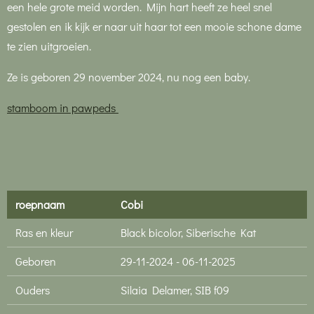
een hele grote meid worden. Mijn hart heeft ze heel snel
gestolen en ik kijk er naar uit haar tot een mooie schone dame
te zien uitgroeien.
Ze is geboren 29 november 2024, nu nog een baby.
stamboom in pawpeds
roepnaam
Cobi
Ras en kleur
Black bicolor, Siberische Kat
Geboren
29-11-2024 - 06-11-2025
Ouders
Silaia Delamer, SIB f09