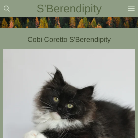
S'Berendipity
Ga
direct
naar
de
Cobi Coretto S'Berendipity
hoofdinhoud