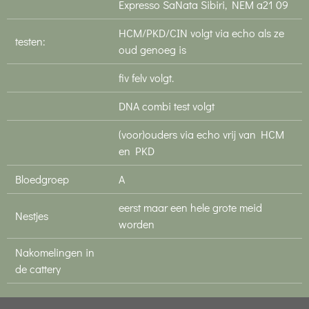
Expresso SaNata Sibiri, NEM a21 09
HCM/PKD/CIN volgt via echo als ze
testen:
oud genoeg is
fiv felv volgt.
DNA combi test volgt
(voor)ouders via echo vrij van HCM
en PKD
Bloedgroep
A
eerst maar een hele grote meid
Nestjes
worden
Nakomelingen in
de cattery